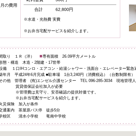
毎月の費用
合計
62,800円
※水道・光熱費 実費
※お弁当宅配サービスを紹介します。
■
間取り １Ｒ（洋）
専有面積 26.09平方メートル
形態・構造 木造・2階建・17世帯
設備 １口IHコンロ・エアコン・給湯シャワー・洗面台・エレベーター緊急
築年月 平成24年6月完成 ■駐車場 1台3,240円（消費税込）（台数制限有）
その他 管理者 (有)エンゼル介護センター TEL 096-285-3034 現地管理人室 TE
賃貸借保証会社加入が必要
※管理費は見守り、安否確認の提供対価です。
※お弁当宅配サービスを紹介します。
火災保険 加入が条件
交通案内 茶屋原バス停 徒歩5分
学校区 清水小学校 竜南中学校