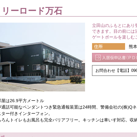
メリーロード万石
立田山のふもとにあり
できます。目の前には
ゲートボールを楽しむ
熊本
お問合わせ【電話】096-
屋は26.9平方メートル
声通話可能なペンダントつき緊急通報装置は24時間、警備会社の(株)Q
ニター付きインターフォン。
ちろんトイレもお風呂も完全バリアフリー。キッチンは車いす対応。収