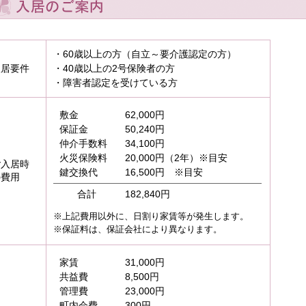
・60歳以上の方（自立～要介護認定の方）
入居要件
・40歳以上の2号保険者の方
・障害者認定を受けている方
敷金
62,000円
保証金
50,240円
仲介手数料
34,100円
火災保険料
20,000円（2年）※目安
ご入居時
鍵交換代
16,500円 ※目安
の費用
合計
182,840円
※上記費用以外に、日割り家賃等が発生します。
※保証料は、保証会社により異なります。
家賃
31,000円
共益費
8,500円
管理費
23,000円
町内会費
300円