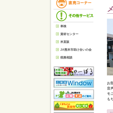
車検
資材センター
米直販
JA熊本市助け合いの会
税務相談
お部
音
モ
も