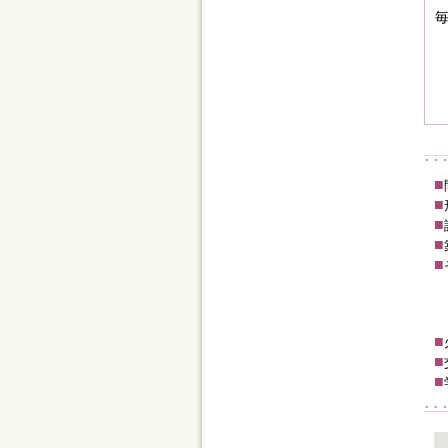
■
■
■
■
■
■
■
■