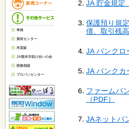
JA 貯金規定
保護預り規
債、取引残高
車検
資材センター
米直販
JA バンク
JA熊本市助け合いの会
税務相談
JA バンク
プロパンセンター
ファームバ
（PDF）
JAネットバ