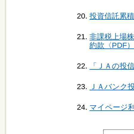
投資信託累積
非課税上場
約款〈PDF
「ＪＡの投信
ＪＡバンク投
マイページ利