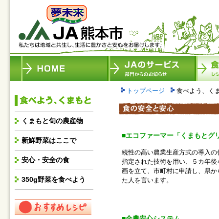
トップページ
食べよう、く
くまもと旬の農産物
■エコファーマー「くまもとグ
新鮮野菜はここで
続性の高い農業生産方式の導入の
安心・安全の食
指定された技術を用い、５カ年後
画を立て、市町村に申請し、県か
350g野菜を食べよう
た人を言います。
■全農安心システム