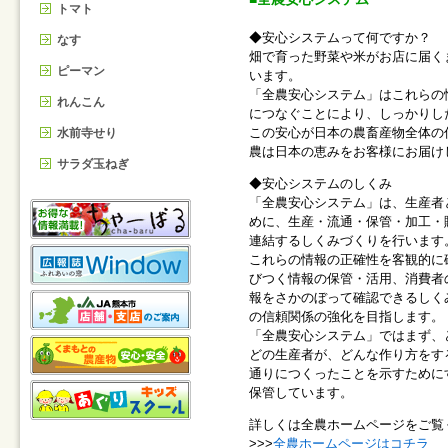
トマト
◆安心システムって何ですか？
なす
畑で育った野菜や米がお店に届く
ピーマン
います。
「全農安心システム」はこれらの
れんこん
につなぐことにより、しっかりし
この安心が日本の農畜産物全体の
水前寺せり
農は日本の恵みをお客様にお届
サラダ玉ねぎ
◆安心システムのしくみ
「全農安心システム」は、生産者
めに、生産・流通・保管・加工・
連結するしくみづくりを行います
これらの情報の正確性を客観的に
びつく情報の保管・活用、消費者
報をさかのぼって確認できるしく
の信頼関係の強化を目指します。
「全農安心システム」ではまず、
どの生産者が、どんな作り方をす
通りにつくったことを示すために
保管しています。
詳しくは全農ホームページをご覧
>>>
全農ホームページはコチラ